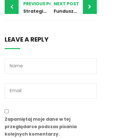
PREVIOUS POST
NEXT POST
Strategie inwestycyjne – Scalping
Fundusze inwestycyjne – inne kryterium rodzaju
LEAVE A REPLY
Zapamiętaj moje dane w tej
przeglądarce podczas pisania
kolejnych komentarzy.