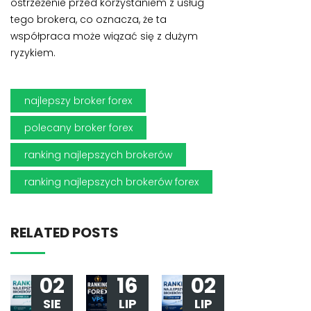
ostrzeżenie przed korzystaniem z usług
tego brokera, co oznacza, że ta
współpraca może wiązać się z dużym
ryzykiem.
najlepszy broker forex
polecany broker forex
ranking najlepszych brokerów
ranking najlepszych brokerów forex
RELATED POSTS
02
16
02
SIE
LIP
LIP