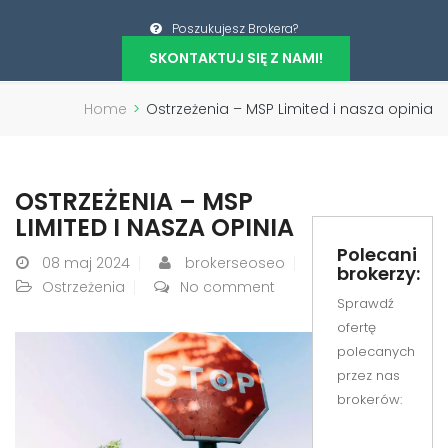
Poszukujesz Brokera?
SKONTAKTUJ SIĘ Z NAMI!
Home
>
Ostrzeżenia – MSP Limited i nasza opinia
OSTRZEŻENIA – MSP
LIMITED I NASZA OPINIA
Polecani
08
maj 2024
brokerseoseo
brokerzy:
Ostrzeżenia
No comment
Sprawdź
ofertę
polecanych
przez nas
brokerów: