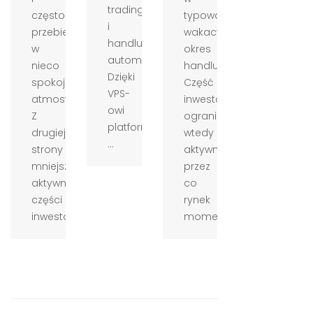
tradingowych
często
typowo
i
przebiega
wakacyjny
handlu
w
okres
automatycznego.
nieco
handlu.
Dzięki
spokojniejszej
Część
VPS-
atmosferze.
inwestorów
owi
Z
ogranicza
platforma
drugiej
wtedy
...
strony
aktywność,
mniejsza
przez
aktywność
co
części
rynek
inwestor...
momentam...