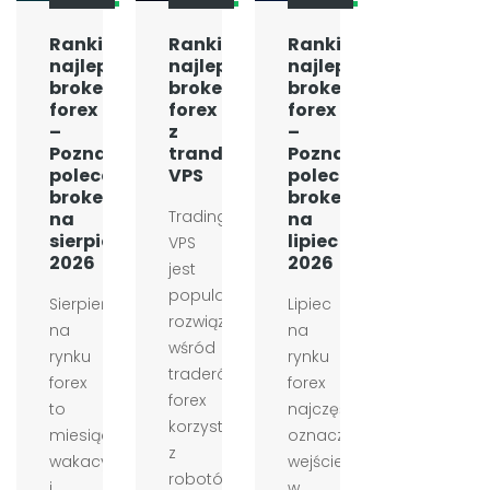
Ranking
Ranking
Ranking
najlepszych
najlepszych
najlepszych
brokerów
brokerów
brokerów
forex
forex
forex
–
z
–
Poznaj
tranding
Poznaj
polecanych
VPS
polecanych
brokerów
brokerów
Trading
na
na
sierpień
lipiec
VPS
2026
2026
jest
popularnym
Sierpień
Lipiec
rozwiązaniem
na
na
wśród
rynku
rynku
traderów
forex
forex
forex
to
najczęściej
korzystających
miesiąc
oznacza
z
wakacyjny
wejście
robotów
i
w