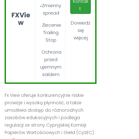
Kontak
Zmienny
t
spread
FXVie
w
Dowiedz
Zlecenie
się
Trailing
więcej
Stop
Ochrona
przed
ujemnym
saldem
Fx View oferuje konkurencyjnie niskie
prowizje i wysoką płynność, a także
umożliwia dostęp do różnorodnych
zasobów edukacyjnych i podlega
regulacji ze strony Cypryjskiej Komisji
Papierów Wartościowych i Giełd (CySEC)