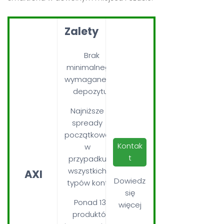
Zalety
Brak
minimalnego
wymaganego
depozytu
Najniższe
spready
początkowe
Kontak
w
t
przypadku
wszystkich
AXI
Dowiedz
typów kont
się
Ponad 130
więcej
produktów