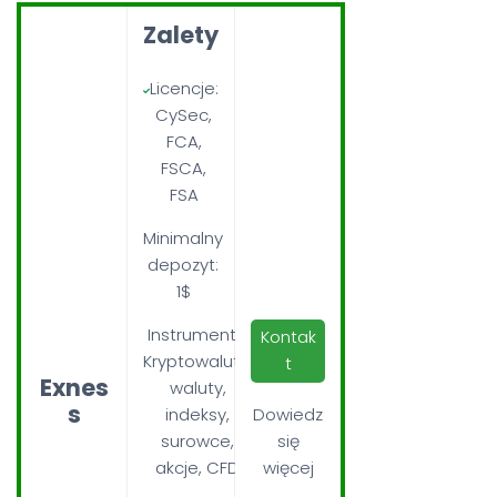
Zalety
Licencje:
CySec,
FCA,
FSCA,
FSA
Minimalny
depozyt:
1$
Instrumenty:
Kontak
Kryptowaluty,
t
Exnes
waluty,
s
indeksy,
Dowiedz
surowce,
się
akcje, CFD
więcej