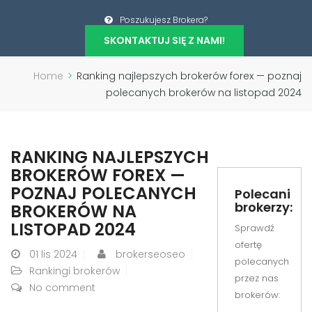
Poszukujesz Brokera?
SKONTAKTUJ SIĘ Z NAMI!
Home
>
Ranking najlepszych brokerów forex — poznaj
polecanych brokerów na listopad 2024
RANKING NAJLEPSZYCH
BROKERÓW FOREX —
POZNAJ POLECANYCH
Polecani
brokerzy:
BROKERÓW NA
LISTOPAD 2024
Sprawdź
ofertę
01
lis 2024
brokerseoseo
polecanych
Rankingi brokerów
przez nas
No comment
brokerów: