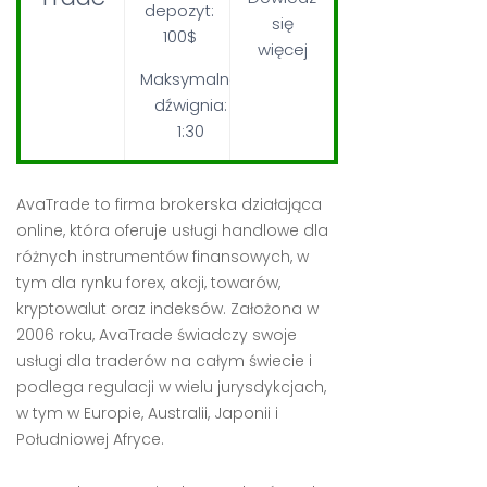
depozyt:
się
100$
więcej
Maksymalna
dźwignia:
1:30
AvaTrade to firma brokerska działająca
online, która oferuje usługi handlowe dla
różnych instrumentów finansowych, w
tym dla rynku forex, akcji, towarów,
kryptowalut oraz indeksów. Założona w
2006 roku, AvaTrade świadczy swoje
usługi dla traderów na całym świecie i
podlega regulacji w wielu jurysdykcjach,
w tym w Europie, Australii, Japonii i
Południowej Afryce.