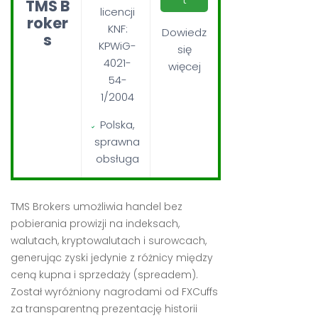
TMS B
licencji
roker
KNF:
Dowiedz
s
KPWiG-
się
4021-
więcej
54-
1/2004
Polska,
sprawna
obsługa
TMS Brokers umożliwia handel bez
pobierania prowizji na indeksach,
walutach, kryptowalutach i surowcach,
generując zyski jedynie z różnicy między
ceną kupna i sprzedaży (spreadem).
Został wyróżniony nagrodami od FXCuffs
za transparentną prezentację historii