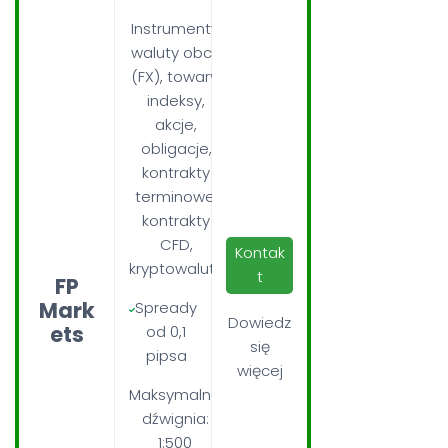
Instrumenty:
waluty obce
(FX), towary,
indeksy,
akcje,
obligacje,
kontrakty
terminowe,
kontrakty
CFD,
Kontak
kryptowaluty
t
FP
Mark
Spready
Dowiedz
ets
od 0,1
się
pipsa
więcej
Maksymalna
dźwignia:
1:500