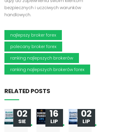
dąży do zapewnienia swoim klientom
bezpiecznych i uczciwych warunków
handlowych.
najlepszy broker forex
polecany broker forex
ranking najlepszych brokerów
ranking najlepszych brokerów forex
RELATED POSTS
02
16
02
SIE
LIP
LIP