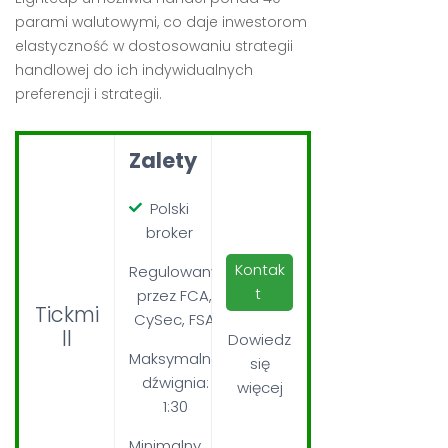
parami walutowymi, co daje inwestorom
elastyczność w dostosowaniu strategii
handlowej do ich indywidualnych
preferencji i strategii.
Zalety
Polski
broker
Kontak
Regulowany
t
przez FCA,
Tickmi
CySec, FSA
ll
Dowiedz
Maksymalna
się
dźwignia:
więcej
1:30
Minimalny