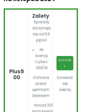
Zalety
Spready
zaczynają
się od 0.6
pipsa
Nr
licencji
Kontak
CySec:
t
250/14
Plus5
00
Ochrona
Dowiedz
przed
się
ujemnym
więcej
bilansem
Ponad 2000
instrumentów