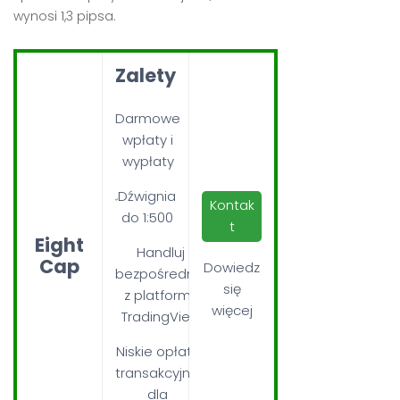
wynosi 1,3 pipsa.
Zalety
Darmowe
wpłaty i
wypłaty
Dźwignia
Kontak
do 1:500
t
Eight
Handluj
Cap
Dowiedz
bezpośrednio
się
z platformy
więcej
TradingView
Niskie opłaty
transakcyjne
dla