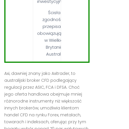
inwestycyjnych
Ścisła
zgodność z
przepisami
obowiązującymi
w Wielkiej
Brytanii i
Australii
Axi, dawniej znany jako Axitrader, to
australijski broker CFD podlegający
regulacji przez ASIC, FCA i DFSA. Choć
jego oferta handlowa obejmuje mniej
różnorodne instrumenty niż większość
innych brokerów, umożliwia klientom
handel CFD na rynku Forex, metalach,
towarach i indeksach, oferując przy tym
bogaty wybór ponad 70 par walutowych.