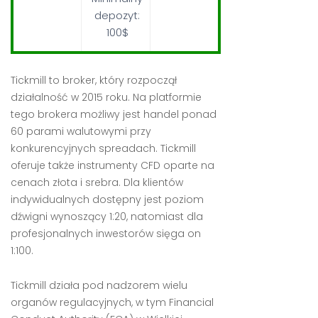
depozyt:
100$
Tickmill to broker, który rozpoczął
działalność w 2015 roku. Na platformie
tego brokera możliwy jest handel ponad
60 parami walutowymi przy
konkurencyjnych spreadach. Tickmill
oferuje także instrumenty CFD oparte na
cenach złota i srebra. Dla klientów
indywidualnych dostępny jest poziom
dźwigni wynoszący 1:20, natomiast dla
profesjonalnych inwestorów sięga on
1:100.
Tickmill działa pod nadzorem wielu
organów regulacyjnych, w tym Financial