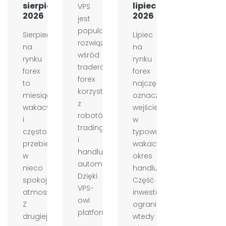
sierpień
lipiec
VPS
2026
2026
jest
popularnym
Sierpień
Lipiec
rozwiązaniem
na
na
wśród
rynku
rynku
traderów
forex
forex
forex
to
najczęściej
korzystających
miesiąc
oznacza
z
wakacyjny
wejście
robotów
i
w
tradingowych
często
typowo
i
przebiega
wakacyjny
handlu
w
okres
automatycznego.
nieco
handlu.
Dzięki
spokojniejszej
Część
VPS-
atmosferze.
inwestorów
owi
Z
ogranicza
platforma
drugiej
wtedy
...