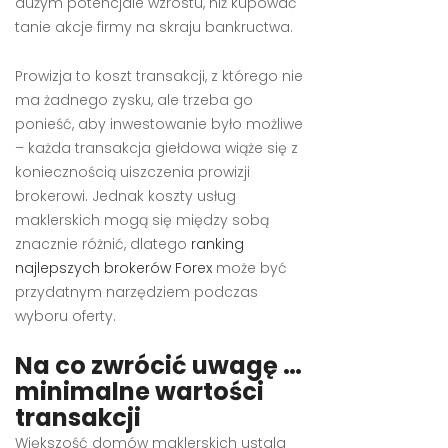
dużym potencjale wzrostu, niż kupować
tanie akcje firmy na skraju bankructwa.
Prowizja to koszt transakcji, z którego nie
ma żadnego zysku, ale trzeba go
ponieść, aby inwestowanie było możliwe
– każda transakcja giełdowa wiąże się z
koniecznością uiszczenia prowizji
brokerowi. Jednak koszty usług
maklerskich mogą się między sobą
znacznie różnić, dlatego
ranking
najlepszych brokerów Forex
może być
przydatnym narzędziem podczas
wyboru oferty.
Na co zwrócić uwagę …
minimalne wartości
transakcji
Większość domów maklerskich ustala