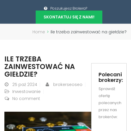
Poszukujesz Brokera?
SKONTAKTUJ SIĘ Z NAMI!
Home
>
Ile trzeba zainwestować na giełdzie?
ILE TRZEBA
ZAINWESTOWAĆ NA
GIEŁDZIE?
Polecani
brokerzy:
25
paź 2024
brokerseoseo
Sprawdź
Inwestowanie
ofertę
No comment
polecanych
przez nas
brokerów: