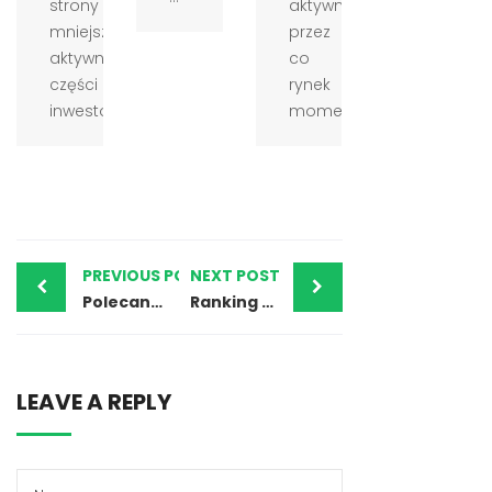
strony
aktywność,
mniejsza
przez
aktywność
co
części
rynek
inwestor...
momentam...
PREVIOUS POST
NEXT POST
Polecany broker forex? — Fidelity i nasza opinia
Ranking najlepszych brokerów forex — poznaj polecanych brokerów na listopad 2024
LEAVE A REPLY