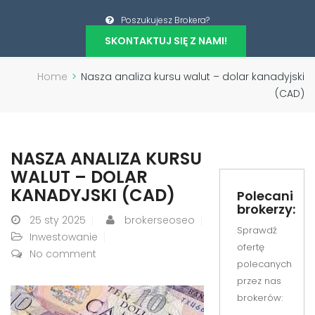
Poszukujesz Brokera?
SKONTAKTUJ SIĘ Z NAMI!
Home
>
Nasza analiza kursu walut – dolar kanadyjski
(CAD)
NASZA ANALIZA KURSU
WALUT – DOLAR
KANADYJSKI (CAD)
Polecani
brokerzy:
25
sty 2025
brokerseoseo
Sprawdź
Inwestowanie
ofertę
No comment
polecanych
przez nas
brokerów: