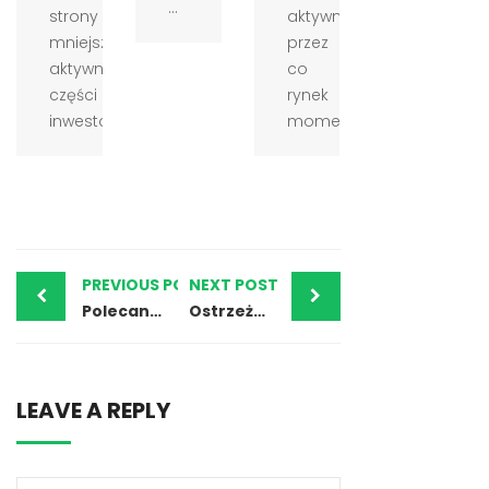
...
strony
aktywność,
mniejsza
przez
aktywność
co
części
rynek
inwestor...
momentam...
PREVIOUS POST
NEXT POST
Polecany broker Forex – BDSwiss i nasza opinia
Ostrzeżenia — MarketCFD i nasza opinia
LEAVE A REPLY