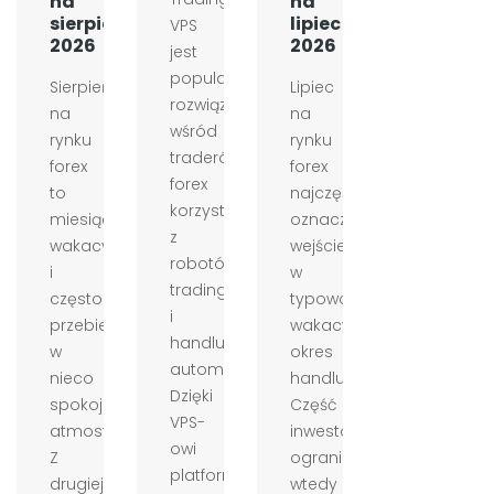
na
na
sierpień
lipiec
VPS
2026
2026
jest
popularnym
Sierpień
Lipiec
rozwiązaniem
na
na
wśród
rynku
rynku
traderów
forex
forex
forex
to
najczęściej
korzystających
miesiąc
oznacza
z
wakacyjny
wejście
robotów
i
w
tradingowych
często
typowo
i
przebiega
wakacyjny
handlu
w
okres
automatycznego.
nieco
handlu.
Dzięki
spokojniejszej
Część
VPS-
atmosferze.
inwestorów
owi
Z
ogranicza
platforma
drugiej
wtedy