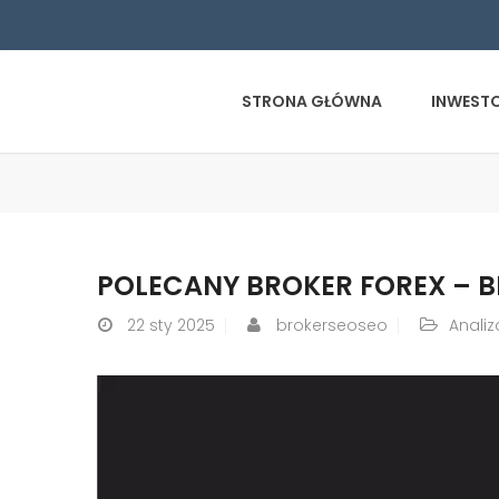
STRONA GŁÓWNA
INWEST
POLECANY BROKER FOREX – BD
22
sty 2025
brokerseoseo
Analiz