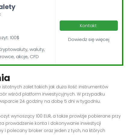
alety
c
Kontakt
zyt: 100$
Dowiedz się więcej
Kryptowaluty, waluty,
urowce, akcje, CFD
nia
istotnych zalet takich jak duża ilość instrumentów
bór wśród platform inwestycyjnych. W przypadku
e wsparcie 24 godziny na dobę 5 dni w tygodniu.
ozyt wynoszący 100 EUR, a także prowizje pobierane przy
za prowadzenie konta i dokonywanie inwestycji
 i polecany broker oraz jeden z tych, na których