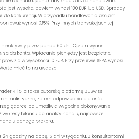
adanie rachunku, jednak aby móc zacząć handlować,
a jest wysoka, bowiem wynosi 100 EUR lub USD. Spready
ne do konkurencji. W przypadku handlowania akcjami
ponieważ wynosi 0,15%. Przy innych transakcjach tej
st nieaktywny przez ponad 90 dni. Opłata wynosi
 salda konta. Wpłacanie pieniędzy jest bezpłatne,
 prowizja w wysokości 10 EUR. Przy przelewie SEPA wynosi
 Warto mieć to na uwadze.
ader 4 i 5, a także autorską platformę BDSwiss
i minimalistyczna, zatem odpowiednia dla osób
przeglądarce, co umożliwia wygodne dokonywanie
eż wykresy bilansu do analizy handlu, najnowsze
ię handlu danego brokera.
 24 godziny na dobę, 5 dni w tygodniu. Z konsultantami