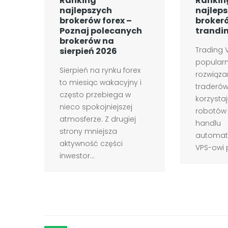
Ranking
Rankin
najlepszych
najlep
brokerów forex –
brokeró
Poznaj polecanych
trandi
brokerów na
Trading V
sierpień 2026
popular
Sierpień na rynku forex
rozwiąz
to miesiąc wakacyjny i
traderów
często przebiega w
korzysta
nieco spokojniejszej
robotów 
atmosferze. Z drugiej
handlu
strony mniejsza
automaty
aktywność części
VPS-owi p
inwestor...