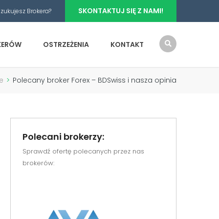
SKONTAKTUJ SIĘ Z NAMI!
zukujesz Brokera?
OKERÓW
OSTRZEŻENIA
KONTAKT
e
>
Polecany broker Forex – BDSwiss i nasza opinia
Polecani brokerzy:
Sprawdź ofertę polecanych przez nas
brokerów: