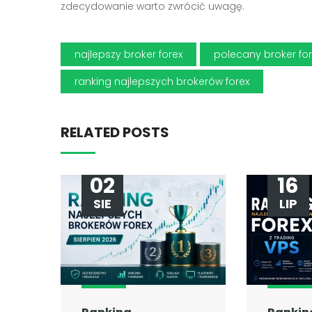
zdecydowanie warto zwrócić uwagę.
najlepszy broker forex
polecany broker fo
ranking najlepszych brokerów forex
RELATED POSTS
02
16
SIE
LIP