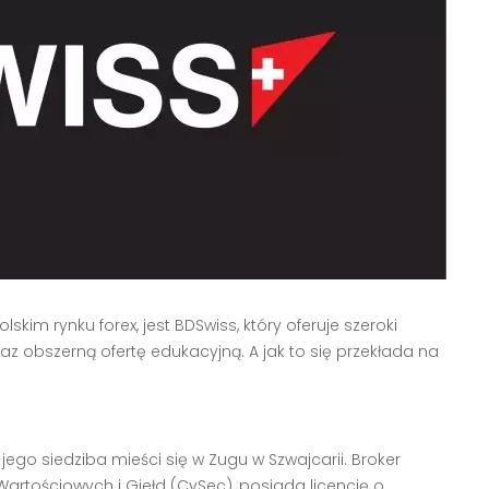
im rynku forex, jest BDSwiss, który oferuje szeroki
az obszerną ofertę edukacyjną. A jak to się przekłada na
jego siedziba mieści się w Zugu w Szwajcarii. Broker
artościowych i Giełd (CySec), posiada licencję o