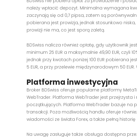
BDSwiss nie pobiera opłat za prowadzenie i posi
należy wpłacić depozyt. Minimalna wymagana kwot
zaczynają się od 0,7 pipsa, zatem są porównywal
pobierana jest prowizja, jednak stosunkowo niska, 
prowizji nie ma, co jest sporą zaletą.
BDSwiss nalicza również opłatę, gdy użytkownik je
minimum 25 EUR a maksymalnie 49,90 EUR, czyli 10%
jednak przy kwotach poniżej 100 EUR pobierana jest
5 EUR, a przy przelewie międzynarodowym 50 EUR.
Platforma inwestycyjna
Broker BDSwiss oferuje popularne platformy MetaTr
WebTrader. Platforma WebTrader jest przejrzysta 
początkujących. Platforma WebTrader bazuje na 
transakcji. Poza możliwością handlu oferuje równi
wiadomości ze świata Forex, a także pełną histor
Na uwagę zasługuje także obsługa dostępna przez