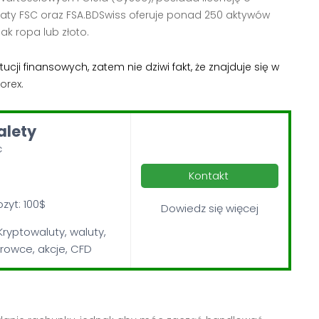
ikaty FSC oraz FSA.BDSwiss oferuje ponad 250 aktywów
ak ropa lub złoto.
ucji finansowych, zatem nie dziwi fakt, że znajduje się w
orex.
alety
c
Kontakt
zyt: 100$
Dowiedz się więcej
Kryptowaluty, waluty,
urowce, akcje, CFD