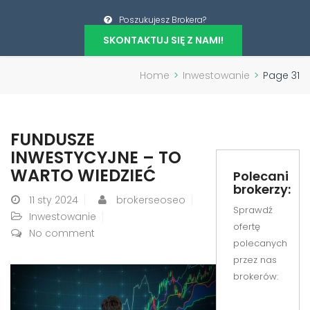
Poszukujesz Brokera?
SKONTAKTUJ SIĘ Z NAMI!
Home
>
Inwestowanie
>
Page 31
FUNDUSZE
INWESTYCYJNE – TO
WARTO WIEDZIEĆ
Polecani
brokerzy:
11
sty 2024
brokerseoseo
Sprawdź
Inwestowanie
ofertę
No comment
polecanych
przez nas
brokerów: