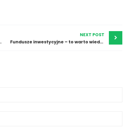
NEXT POST
XM.com i nasza opinia
Fundusze inwestycyjne – to warto wiedzieć