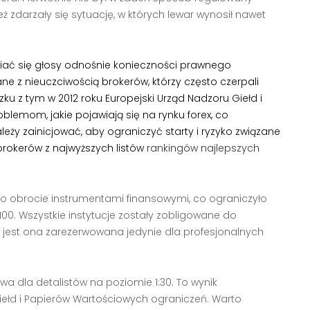
 zdarzały się sytuację, w których lewar wynosił nawet
awiać się głosy odnośnie konieczności prawnego
ne z nieuczciwością brokerów, którzy często czerpali
ku z tym w 2012 roku Europejski Urząd Nadzoru Giełd i
lemom, jakie pojawiają się na rynku forex, co
eży zainicjować, aby ograniczyć starty i ryzyko związane
rokerów z najwyższych listów
rankingów najlepszych
o obrocie instrumentami finansowymi, co ograniczyło
0. Wszystkie instytucje zostały zobligowane do
e jest ona zarezerwowana jedynie dla profesjonalnych
a dla detalistów na poziomie 1:30. To wynik
ełd i Papierów Wartościowych ograniczeń. Warto