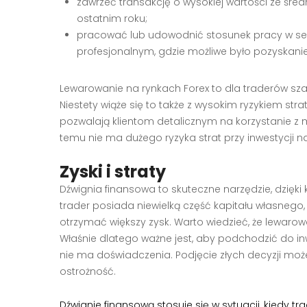
zawrzeć transakcję o wysokiej wartości ze średn
ostatnim roku;
pracować lub udowodnić stosunek pracy w sek
profesjonalnym, gdzie możliwe było pozyskanie
Lewarowanie na rynkach Forex to dla traderów sza
Niestety wiąże się to także z wysokim ryzykiem stra
pozwalają klientom detalicznym na korzystanie z m
temu nie ma dużego ryzyka strat przy inwestycji na
Zyski i straty
Dźwignia finansowa to skuteczne narzędzie, dzięki 
trader posiada niewielką część kapitału własnego,
otrzymać większy zysk. Warto wiedzieć, że lewarowan
Właśnie dlatego ważne jest, aby podchodzić do inw
nie ma doświadczenia. Podjęcie złych decyzji moż
ostrożność.
Dźwignie finansową stosuje się w sytuacji, kiedy 