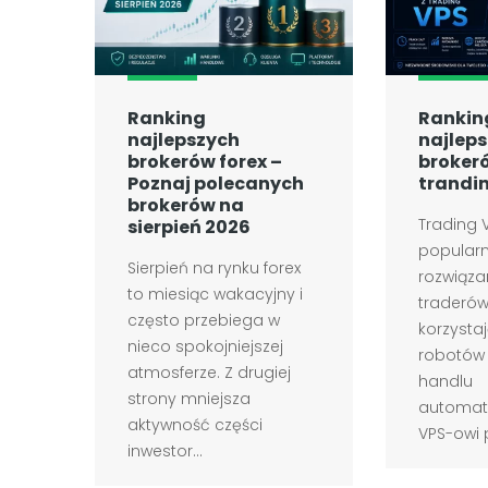
Ranking
Rankin
najlepszych
najlep
brokerów forex –
brokeró
Poznaj polecanych
trandi
brokerów na
Trading V
sierpień 2026
popular
Sierpień na rynku forex
rozwiąz
to miesiąc wakacyjny i
traderów
często przebiega w
korzysta
nieco spokojniejszej
robotów 
atmosferze. Z drugiej
handlu
strony mniejsza
automaty
aktywność części
VPS-owi p
inwestor...