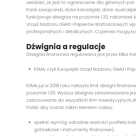
wiedzieć, że jest to ograniczenie dla głównych par wa
frank szwajcarski, dolar kanadyjski, dolar australi
funkcjonuje dźwignia na poziomie 1:20, natomiast kry
Urząd Nadzoru Giełd i Papierów Wartościowych wprow
profesjonalnych i detalicznych. Ci pierwsi mogą ko
Dźwignia a regulacje
Dźwignia finansowa regulowana jest przez kilka insty
ESMA, czyli Europejski Urząd Nadzoru Giełd i P
ESMA już w 2018 roku nałożyła limit dźwigni finansow
poziomie 1:30. Wyższa dźwignia zarezerwowana jest
zastosowanie do wszystkich firm inwestycyjnych, 
Polski. Aby zostać takim klientem należy:
spełnić wymóg odnośnie wartości portfela inst
gotówkowe i instrumenty finansowe);