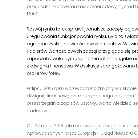
przepisami krajowymi i międzynarodowymi, stąd też
1:1000.
Rozwój rynku forex sprawił jednak, że zaczęły poj
uregulowania funkcjonowania rynku. Było to związa
ogromne zyski z naiwności swoich klientów. W związ
Papierów Wartościowych zaczął przyglądać się prob
zapoczątkowało dyskusję na temat zmian, jakie nal
z dźwignią finansową. W dyskusję zaangażowano b
brokerów forex
.
W lipcu 2015 roku wprowadzono zmiany w Ustawie 
dźwignię finansową do maksymalnego poziomu 1:10
przestrzegania zapisów ustawy. Warto wiedzieć, ż
traderów.
Od 22 maja 2018 roku obowiązuje dźwignia finansow
wprowadzonych przez Europejski Urząd Nadzoru Gi