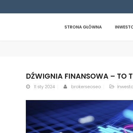
STRONA GŁÓWNA
INWEST
DŹWIGNIA FINANSOWA – TO T
11
sty 2024
brokerseoseo
Inwest