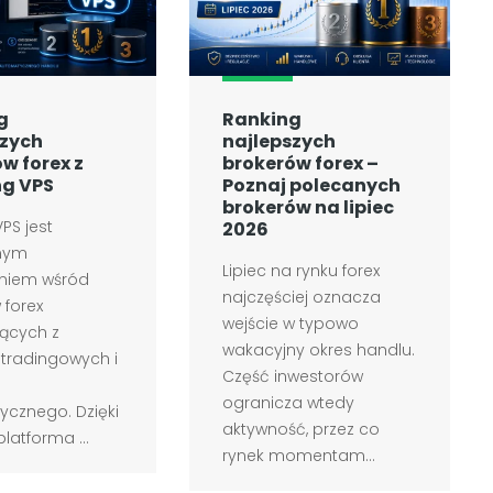
g
Ranking
szych
najlepszych
w forex z
brokerów forex –
ng VPS
Poznaj polecanych
brokerów na lipiec
PS jest
2026
nym
Lipiec na rynku forex
aniem wśród
najczęściej oznacza
 forex
wejście w typowo
jących z
wakacyjny okres handlu.
tradingowych i
Część inwestorów
ogranicza wtedy
cznego. Dzięki
aktywność, przez co
latforma ...
rynek momentam...