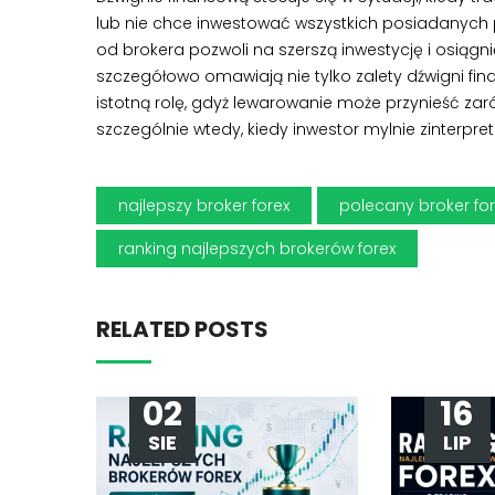
lub nie chce inwestować wszystkich posiadanych pr
od brokera pozwoli na szerszą inwestycję i osiągni
szczegółowo omawiają nie tylko zalety dźwigni fina
istotną rolę, gdyż lewarowanie może przynieść zaró
szczególnie wtedy, kiedy inwestor mylnie zinterpretu
najlepszy broker forex
polecany broker fo
ranking najlepszych brokerów forex
RELATED POSTS
02
16
SIE
LIP