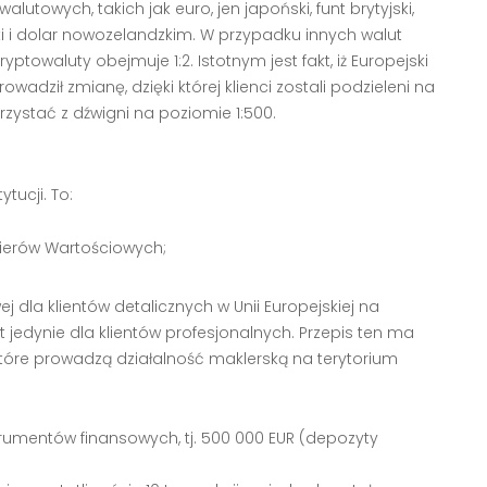
lutowych, takich jak euro, jen japoński, funt brytyjski,
jski i dolar nowozelandzkim. W przypadku innych walut
ptowaluty obejmuje 1:2. Istotnym jest fakt, iż Europejski
adził zmianę, dzięki której klienci zostali podzieleni na
rzystać z dźwigni na poziomie 1:500.
tucji. To:
apierów Wartościowych;
ej dla klientów detalicznych w Unii Europejskiej na
 jedynie dla klientów profesjonalnych. Przepis ten ma
które prowadzą działalność maklerską na terytorium
rumentów finansowych, tj. 500 000 EUR (depozyty