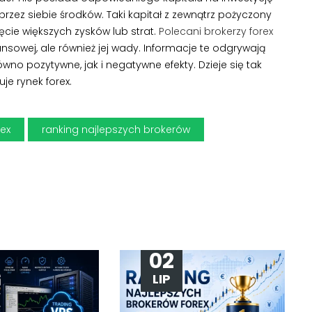
zez siebie środków. Taki kapitał z zewnątrz pożyczony
ęcie większych zysków lub strat.
Polecani brokerzy forex
nsowej, ale również jej wady. Informacje te odgrywają
wno pozytywne, jak i negatywne efekty. Dzieje się tak
je rynek forex.
rex
ranking najlepszych brokerów
02
LIP