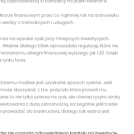
ią częstotliwością 10 transakcji na jeden kwartał w
torze finansowym przez co najmniej rok na stanowisku
 wiedzy o transakcjach i usługach.
nsa na wysokie zyski przy mniejszych inwestycjach.
t. Właśnie dlatego ESMA wprowadziła regulację, które nie
echanizmu dźwigni finansowej wyższego jak 1:20. Dzięki
 rynku forex.
któremu możliwe jest uzyskanie sporych zysków. Jeśli
 może skorzystać z tzw. pożyczki, która pozwoli mu
ie to nie tylko szansa na zysk, ale również ryzyko straty.
estowania z dużą ostrożnością, szczególnie jeśli trader
e prowadzić do bankructwa, dlatego tak ważna jest
trader nie posiada odpowiedniego kapitału na inwestycję