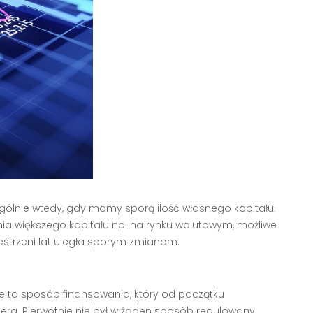
gólnie wtedy, gdy mamy sporą ilość własnego kapitału.
nia większego kapitału np. na rynku walutowym, możliwe
rzestrzeni lat uległa sporym zmianom.
nie to sposób finansowania, który od początku
kera. Pierwotnie nie był w żaden sposób regulowany