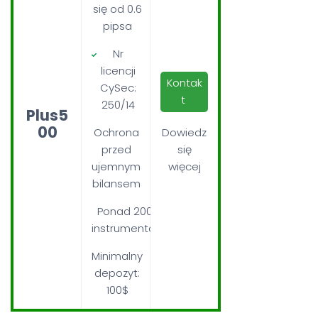
się od 0.6
pipsa
Nr
licencji
Kontak
CySec:
t
250/14
Plus5
00
Ochrona
Dowiedz
przed
się
ujemnym
więcej
bilansem
Ponad 2000
instrumentów
Minimalny
depozyt:
100$