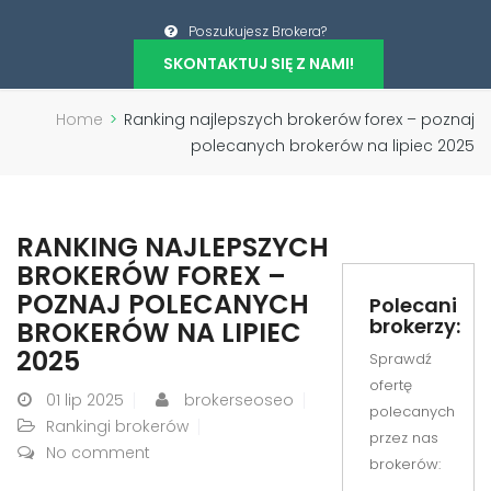
Poszukujesz Brokera?
SKONTAKTUJ SIĘ Z NAMI!
Home
>
Ranking najlepszych brokerów forex – poznaj
polecanych brokerów na lipiec 2025
RANKING NAJLEPSZYCH
BROKERÓW FOREX –
POZNAJ POLECANYCH
Polecani
brokerzy:
BROKERÓW NA LIPIEC
2025
Sprawdź
ofertę
01
lip 2025
brokerseoseo
polecanych
Rankingi brokerów
przez nas
No comment
brokerów: