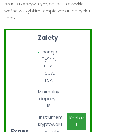
czasie rzeczywistym, co jest niezwykle
ważne w szybkim tempie zmian na rynku
Forex.
Zalety
Licencje:
CySec,
FCA,
FSCA,
FSA
Minimalny
depozyt:
1$
Instrumenty:
Kontak
Kryptowaluty,
t
Exnes
waluty,