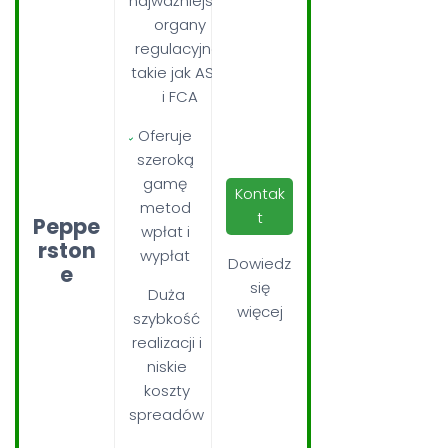
najważniejsze
organy
regulacyjne,
takie jak ASIC
i FCA
Oferuje
szeroką
gamę
Kontak
metod
t
Peppe
wpłat i
rston
wypłat
Dowiedz
e
się
Duża
więcej
szybkość
realizacji i
niskie
koszty
spreadów