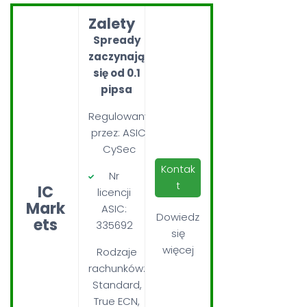
Zalety
Spready
zaczynają
się od 0.1
pipsa
Regulowany
przez: ASIC,
CySec
Kontak
Nr
t
IC
licencji
Mark
ASIC:
Dowiedz
ets
335692
się
więcej
Rodzaje
rachunków:
Standard,
True ECN,