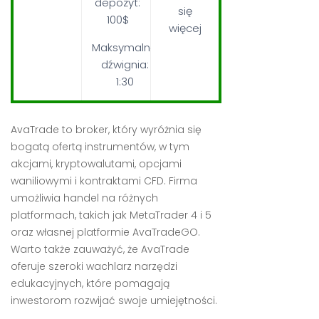
depozyt:
się
100$
więcej
Maksymalna
dźwignia:
1:30
AvaTrade to broker, który wyróżnia się
bogatą ofertą instrumentów, w tym
akcjami, kryptowalutami, opcjami
waniliowymi i kontraktami CFD. Firma
umożliwia handel na różnych
platformach, takich jak MetaTrader 4 i 5
oraz własnej platformie AvaTradeGO.
Warto także zauważyć, że AvaTrade
oferuje szeroki wachlarz narzędzi
edukacyjnych, które pomagają
inwestorom rozwijać swoje umiejętności.