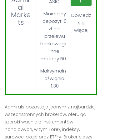
t
ASIC
al
Marke
Minimalny
Dowiedz
ts
depozyt: 0
się
zł dla
więcej
przelewu
bankowego,
inne
metody 50$
Maksymalna
dźwignia:
1:30
Admirals pozostaje jednym z najbardziej
wszechstronnych brokerów, oferując
szeroki wachlarz instrumentów
handlowych, w tym Forex, indeksy,
surowce, akcje oraz ETF-y. Broker cieszy