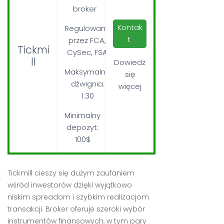
broker
Kontak
Regulowany
t
przez FCA,
Tickmi
CySec, FSA
ll
Dowiedz
Maksymalna
się
dźwignia:
więcej
1:30
Minimalny
depozyt:
100$
Tickmill cieszy się dużym zaufaniem
wśród inwestorów dzięki wyjątkowo
niskim spreadom i szybkim realizacjom
transakcji. Broker oferuje szeroki wybór
instrumentów finansowych, w tym pary