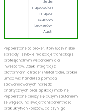
Jeden z
najpopularniejszych
i najbardziej
szanowanych
brokerów Forex w
Australii
Pepperstone to broker, który łączy niskie
spready i szybkie realizacje transakcji z
profesjonalnym wsparciem dla
inwestorów. Dzięki integracji z
platformami cTrader i MetaTrader, broker
umożliwia handel za pomocą
zaawansowanych narzędzi
analitycznych oraz aplikacji mobilnej.
Pepperstone cieszy się dużym zaufaniem
ze względu na swoją transparentność i
brak ukrytych kosztów, co czyni go