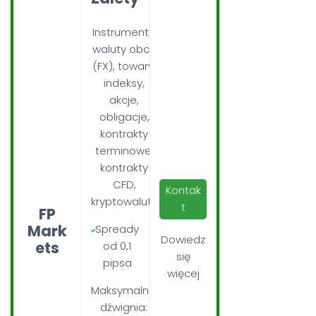
Instrumenty:
waluty obce
(FX), towary,
indeksy,
akcje,
obligacje,
kontrakty
terminowe,
kontrakty
CFD,
Kontak
kryptowaluty
t
FP
Mark
Spready
Dowiedz
ets
od 0,1
się
pipsa
więcej
Maksymalna
dźwignia: