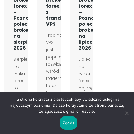
brokerów
brokerów
brokerów
forex
forex
forex
–
z
–
Poznaj
tranding
Poznaj
polecanych
VPS
polecanych
brokerów
brokerów
Trading
na
na
sierpień
lipiec
VPS
2026
2026
jest
popularnym
Sierpień
Lipiec
rozwiązaniem
na
na
wśród
rynku
rynku
traderów
forex
forex
forex
to
najczęściej
korzystających
miesiąc
oznacza
Ta strona korzysta z ciasteczek aby świadczyć usługi na
z
wakacyjny
wejście
najwyższym poziomie. Dalsze korzystanie ze strony oznacza,
robotów
i
w
że zgadzasz się na ich użycie.
tradingowych
często
typowo
i
Zgoda
przebiega
wakacyjny
handlu
w
okres