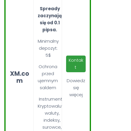
Spready
zaczynają
się od 0.1
pipsa.
Minimalny
depozyt:
5$
Kontak
Ochrona
t
XM.co
przed
m
ujemnym
Dowiedz
saldem
się
więcej
Instrumenty:
Kryptowaluty,
waluty,
indeksy,
surowce,