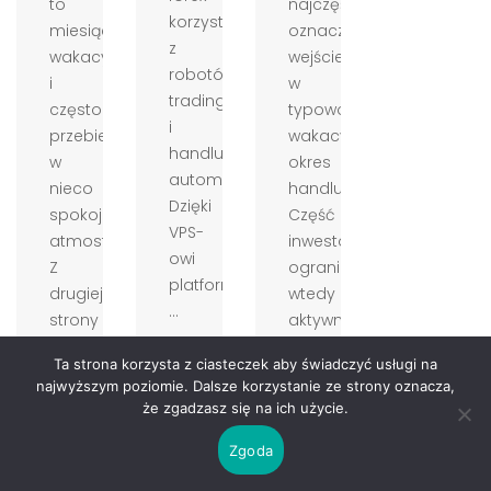
to
najczęściej
korzystających
miesiąc
oznacza
z
wakacyjny
wejście
robotów
i
w
tradingowych
często
typowo
i
przebiega
wakacyjny
handlu
w
okres
automatycznego.
nieco
handlu.
Dzięki
spokojniejszej
Część
VPS-
atmosferze.
inwestorów
owi
Z
ogranicza
platforma
drugiej
wtedy
...
strony
aktywność,
mniejsza
przez
Ta strona korzysta z ciasteczek aby świadczyć usługi na
aktywność
co
najwyższym poziomie. Dalsze korzystanie ze strony oznacza,
części
rynek
że zgadzasz się na ich użycie.
inwestor...
momentam...
Zgoda