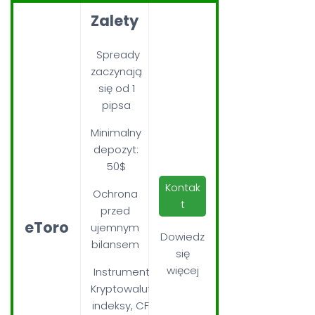
Zalety
Spready
zaczynają
się od 1
pipsa
Minimalny
depozyt:
50$
Kontak
Ochrona
t
przed
eToro
ujemnym
Dowiedz
bilansem
się
więcej
Instrumenty:
Kryptowaluty,
indeksy, CFD,