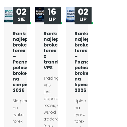
02
16
02
SIE
LIP
LIP
Ranking
Ranking
Ranking
najlepszych
najlepszych
najlepszych
brokerów
brokerów
brokerów
forex
forex
forex
–
z
–
Poznaj
tranding
Poznaj
polecanych
VPS
polecanych
brokerów
brokerów
Trading
na
na
sierpień
lipiec
VPS
2026
2026
jest
popularnym
Sierpień
Lipiec
rozwiązaniem
na
na
wśród
rynku
rynku
traderów
forex
forex
forex