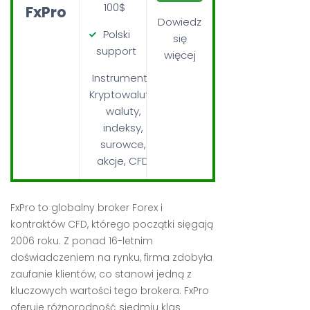
100$
FxPro
Dowiedz
Polski
się
support
więcej
Instrumenty:
Kryptowaluty,
waluty,
indeksy,
surowce,
akcje, CFD
FxPro to globalny broker Forex i
kontraktów CFD, którego początki sięgają
2006 roku. Z ponad 16-letnim
doświadczeniem na rynku, firma zdobyła
zaufanie klientów, co stanowi jedną z
kluczowych wartości tego brokera. FxPro
oferuje różnorodność siedmiu klas