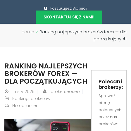
Poszukujesz Brokera?
SKONTAKTUJ SIĘ Z NAMI!
Home
>
Ranking najlepszych brokerów forex — dla
początkujących
RANKING NAJLEPSZYCH
BROKERÓW FOREX —
DLA POCZĄTKUJĄCYCH
Polecani
brokerzy:
15
sty 2025
brokerseoseo
Sprawdź
Rankingi brokerów
ofertę
No comment
polecanych
przez nas
brokerów: