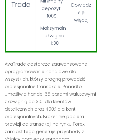
Minimalny
Trade
Dowiedz
depozyt:
się
100$
więcej
Maksymalna
dźwignia:
1:30
AvaTrade dostarcza zaawansowane
oprogramowanie handlowe dla
wszystkich, którzy pragną prowadzić
profesjonalne transakcje. Ponadto
umożliwia handel 55 parami walutowymi
z dźwignią do 30:1 dla klientów
detalicznych oraz 400:1 dla kont
profesjonalnych. Broker nie pobiera
prowizji od transakcji na rynku Forex;
zamiast tego generuje przychody z
różnicy pomiędzy spreadami.