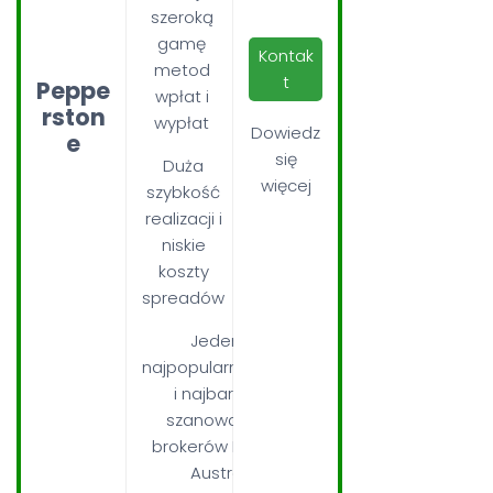
szeroką
gamę
Kontak
metod
t
Peppe
wpłat i
rston
wypłat
Dowiedz
e
się
Duża
więcej
szybkość
realizacji i
niskie
koszty
spreadów
Jeden z
najpopularniejszych
i najbardziej
szanowanych
brokerów Forex w
Australii