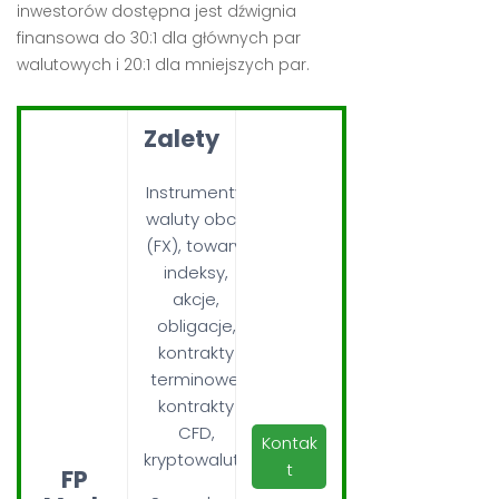
inwestorów dostępna jest dźwignia
finansowa do 30:1 dla głównych par
walutowych i 20:1 dla mniejszych par.
Zalety
Instrumenty:
waluty obce
(FX), towary,
indeksy,
akcje,
obligacje,
kontrakty
terminowe,
kontrakty
CFD,
Kontak
kryptowaluty
t
FP