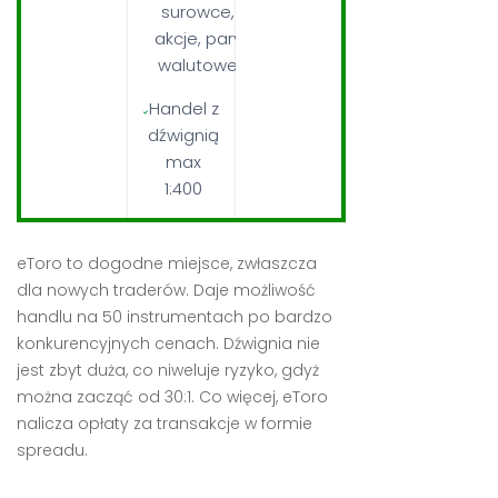
surowce,
akcje, pary
walutowe
Handel z
dźwignią
max
1:400
eToro to dogodne miejsce, zwłaszcza
dla nowych traderów. Daje możliwość
handlu na 50 instrumentach po bardzo
konkurencyjnych cenach. Dźwignia nie
jest zbyt duża, co niweluje ryzyko, gdyż
można zacząć od 30:1. Co więcej, eToro
nalicza opłaty za transakcje w formie
spreadu.