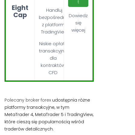
t
Eight
Handluj
Cap
Dowiedz
bezpośrednio
się
z platformy
więcej
TradingView
Niskie opłaty
transakcyjne
dla
kontraktów
CFD
Polecany broker forex
udostępnia różne
platformy transakcyjne, w tym
MetaTrader 4, MetaTrader 5 i TradingView,
które cieszą się popularnością wśród
traderów detalicznych.