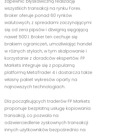
zapewnić błyskawiczną realizację
wszystkich transakcji na rynku Forex.
Broker oferuje ponad 60 rynków
walutowych, z spreadami zaczynającymi
się od zera pipsów i dźwignią sięgającą
nawet 500:1. Broker ten cechuje się
brakiem ograniczeń, umożliwiając handel
w różnych stylach, w tym skalpowanie i
korzystanie z doradców ekspertów. FP
Markets integruje się z popularną
platformą MetaTrader 4 i dostarcza także
własny pakiet wykresów oparty na
najnowszych technologiach.
Dla początkujących traderów FP Markets
proponuje bezpłatną usługę kopiowania
transakcji, co pozwala na
odzwierciedlenie zyskownych transakcji
innych użytkowników bezpośrednio na