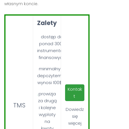
własnym koncie.
Zalety
dostęp do
ponad 3000
instrumentów
finansowych
minimalny
depozytem
wynosi 100$
Kontak
prowizja
t
za drugą
TMS
i kolejne
Dowiedz
wypłaty
się
na
więcej
kwoty