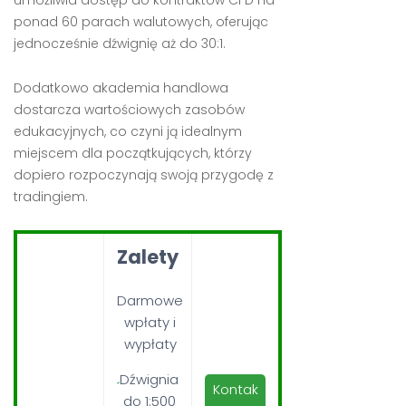
umożliwia dostęp do kontraktów CFD na
ponad 60 parach walutowych, oferując
jednocześnie dźwignię aż do 30:1.
Dodatkowo akademia handlowa
dostarcza wartościowych zasobów
edukacyjnych, co czyni ją idealnym
miejscem dla początkujących, którzy
dopiero rozpoczynają swoją przygodę z
tradingiem.
Zalety
Darmowe
wpłaty i
wypłaty
Dźwignia
Kontak
do 1:500