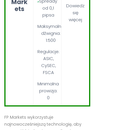
Mark
Spready
Dowiedz
ets
od 0,1
się
pipsa
więcej
Maksymalna
dźwignia:
1:500
Regulacje:
ASIC,
CySEC,
FSCA
Minimalna
prowizja:
0
FP Markets wykorzystuje
najnowocześniejszą technologię, aby