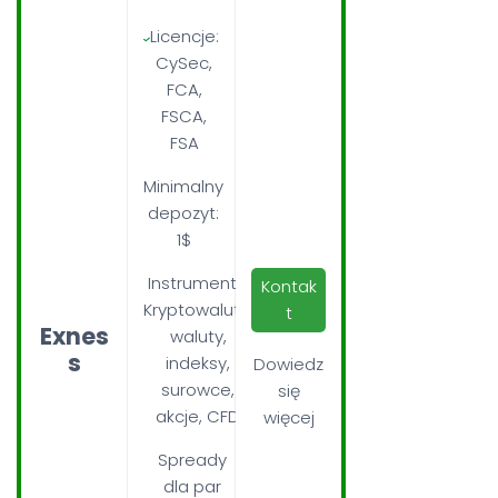
Licencje:
CySec,
FCA,
FSCA,
FSA
Minimalny
depozyt:
1$
Instrumenty:
Kontak
Kryptowaluty,
t
Exnes
waluty,
s
indeksy,
Dowiedz
surowce,
się
akcje, CFD
więcej
Spready
dla par