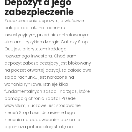
Depozyt a jego
zabezpieczenie
Zabezpieczenie depozytu, a właściwie
całego kapitału na rachunku
inwestycyjnym, przed niekontrolowanymi
stratami i ryzykiem Margin Call czy Stop
Out, jest priorytetem każdego
rozważnego inwestora. Choć sam
depozyt zabezpieczający jest blokowany
na poczet otwartej pozycji, to całościowe
saldo rachunku jest narażone na
wahania rynkowe. Istnieje kilka
fundamentalnych zasad i narzędzi, które
pomagają chronić kapitał. Przede
wszystkim, kluczowe jest stosowanie
zleceń Stop Loss. Ustawienie tego
zlecenia na odpowiednim poziomie
ogranicza potencjalną stratę na