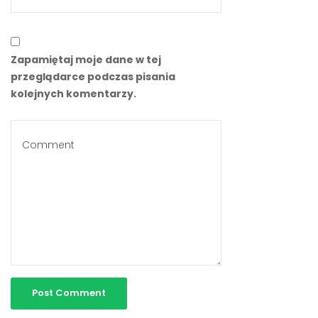
Zapamiętaj moje dane w tej
przeglądarce podczas pisania
kolejnych komentarzy.