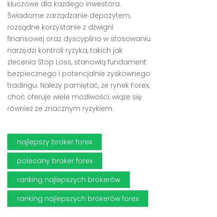
kluczowe dla każdego inwestora.
Świadome zarządzanie depozytem,
rozsądne korzystanie z dźwigni
finansowej oraz dyscyplina w stosowaniu
narzędzi kontroli ryzyka, takich jak
zlecenia Stop Loss, stanowią fundament
bezpiecznego i potencjalnie zyskownego
tradingu. Należy pamiętać, że rynek Forex,
choć oferuje wiele możliwości, wiąże się
również ze znacznym ryzykiem.
najlepszy broker forex
polecany broker forex
ranking najlepszych brokerów
ranking najlepszych brokerów forex