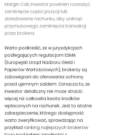
Margin Call, inwestor powinien rozważyć
zamknięcie części pozycji lub
doładowanie rachunku, aby uniknąć
przymusowego zamknięcia transakcji
przez brokera.
Warto podkreślić, że w jurysdykcjach
podlegających regulacjom ESMA
(Europejski Urząd Nadzoru Giełd i
Papierów Wartościowych), brokerzy są
zobowiązani do oferowania ochrony
przed ujemnym saldem. Oznacza to, że
inwestor detaliczny nie może stracić
więcej niż całkowita kwota środków
wpłaconych na rachunek. Jest to istotne
zabezpieczenie, którego dostępność
warto zweryfikować, sprawdzając na
przykład
ranking najlepszych brokerów
forex
pod kątem zgodności z