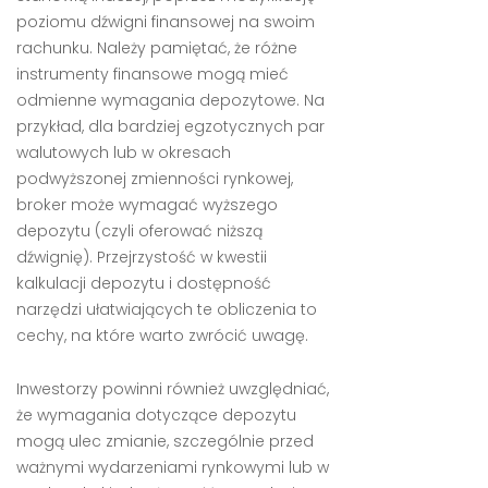
poziomu dźwigni finansowej na swoim
rachunku. Należy pamiętać, że różne
instrumenty finansowe mogą mieć
odmienne wymagania depozytowe. Na
przykład, dla bardziej egzotycznych par
walutowych lub w okresach
podwyższonej zmienności rynkowej,
broker może wymagać wyższego
depozytu (czyli oferować niższą
dźwignię). Przejrzystość w kwestii
kalkulacji depozytu i dostępność
narzędzi ułatwiających te obliczenia to
cechy, na które warto zwrócić uwagę.
Inwestorzy powinni również uwzględniać,
że wymagania dotyczące depozytu
mogą ulec zmianie, szczególnie przed
ważnymi wydarzeniami rynkowymi lub w