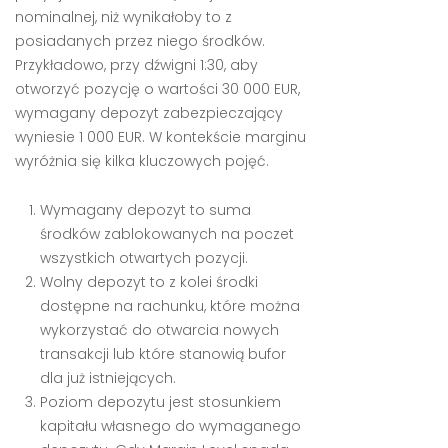
nominalnej, niż wynikałoby to z
posiadanych przez niego środków.
Przykładowo, przy dźwigni 1:30, aby
otworzyć pozycję o wartości 30 000 EUR,
wymagany depozyt zabezpieczający
wyniesie 1 000 EUR. W kontekście marginu
wyróżnia się kilka kluczowych pojęć.
Wymagany depozyt to suma
środków zablokowanych na poczet
wszystkich otwartych pozycji.
Wolny depozyt to z kolei środki
dostępne na rachunku, które można
wykorzystać do otwarcia nowych
transakcji lub które stanowią bufor
dla już istniejących.
Poziom depozytu jest stosunkiem
kapitału własnego do wymaganego