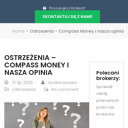
Poszukujesz Brokera?
SKONTAKTUJ SIĘ Z NAMI!
Home
>
Ostrzeżenia – Compass Money i nasza opinia
OSTRZEŻENIA –
COMPASS MONEY I
NASZA OPINIA
Polecani
brokerzy:
27
lip 2025
brokerseoseo
Sprawdź
Ostrzeżenia
No comment
ofertę
polecanych
przez nas
brokerów: