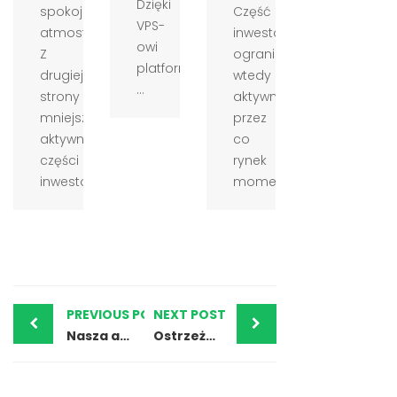
Dzięki
spokojniejszej
Część
VPS-
atmosferze.
inwestorów
owi
Z
ogranicza
platforma
drugiej
wtedy
...
strony
aktywność,
mniejsza
przez
aktywność
co
części
rynek
inwestor...
momentam...
PREVIOUS POST
NEXT POST
Nasza analiza kursu walut – HRK (Kuna chorwacka)
Ostrzeżenia – Mart Diamonds SA i nasza opinia