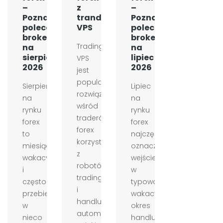
–
z
–
Poznaj
tranding
Poznaj
polecanych
VPS
polecanych
brokerów
brokerów
Trading
na
na
sierpień
lipiec
VPS
2026
2026
jest
popularnym
Sierpień
Lipiec
rozwiązaniem
na
na
wśród
rynku
rynku
traderów
forex
forex
forex
to
najczęściej
korzystających
miesiąc
oznacza
z
wakacyjny
wejście
robotów
i
w
tradingowych
często
typowo
i
przebiega
wakacyjny
handlu
w
okres
automatycznego.
nieco
handlu.