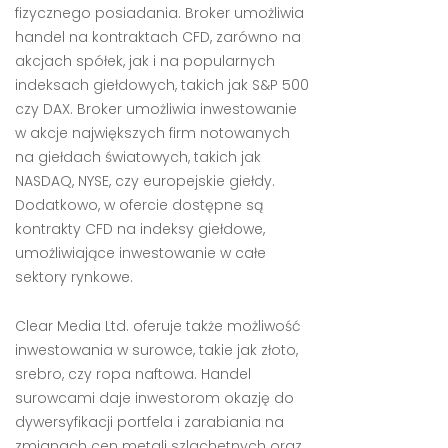
fizycznego posiadania. Broker umożliwia
handel na kontraktach CFD, zarówno na
akcjach spółek, jak i na popularnych
indeksach giełdowych, takich jak S&P 500
czy DAX. Broker umożliwia inwestowanie
w akcje największych firm notowanych
na giełdach światowych, takich jak
NASDAQ, NYSE, czy europejskie giełdy.
Dodatkowo, w ofercie dostępne są
kontrakty CFD na indeksy giełdowe,
umożliwiające inwestowanie w całe
sektory rynkowe.
Clear Media Ltd. oferuje także możliwość
inwestowania w surowce, takie jak złoto,
srebro, czy ropa naftowa. Handel
surowcami daje inwestorom okazję do
dywersyfikacji portfela i zarabiania na
zmianach cen metali szlachetnych oraz