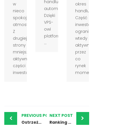
handlu
w
okres
automatycznego.
nieco
handlu.
Dzięki
spokojniejszej
Część
VPS-
atmosferze.
inwestorów
owi
Z
ogranicza
platforma
drugiej
wtedy
...
strony
aktywność,
mniejsza
przez
aktywność
co
części
rynek
inwestor...
momentam...
PREVIOUS POST
NEXT POST
Ostrzeżenia – Capital Mog Co Ltd. i nasza opinia
Ranking najlepszych brokerów forex – poznaj polecanych brokerów na maj 2025