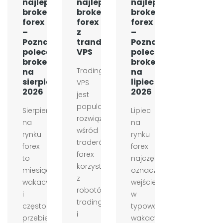
najlepszych
najlepszych
najlepszych
brokerów
brokerów
brokerów
forex
forex
forex
–
z
–
Poznaj
tranding
Poznaj
polecanych
VPS
polecanych
brokerów
brokerów
Trading
na
na
sierpień
lipiec
VPS
2026
2026
jest
popularnym
Sierpień
Lipiec
rozwiązaniem
na
na
wśród
rynku
rynku
traderów
forex
forex
forex
to
najczęściej
korzystających
miesiąc
oznacza
z
wakacyjny
wejście
robotów
i
w
tradingowych
często
typowo
i
przebiega
wakacyjny