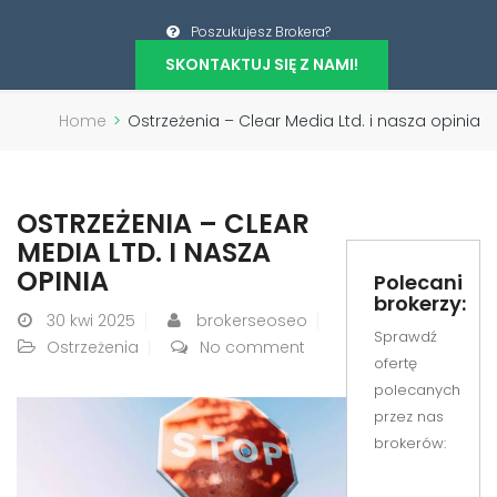
Poszukujesz Brokera?
SKONTAKTUJ SIĘ Z NAMI!
Home
>
Ostrzeżenia – Clear Media Ltd. i nasza opinia
OSTRZEŻENIA – CLEAR
MEDIA LTD. I NASZA
OPINIA
Polecani
brokerzy:
30
kwi 2025
brokerseoseo
Sprawdź
Ostrzeżenia
No comment
ofertę
polecanych
przez nas
brokerów: