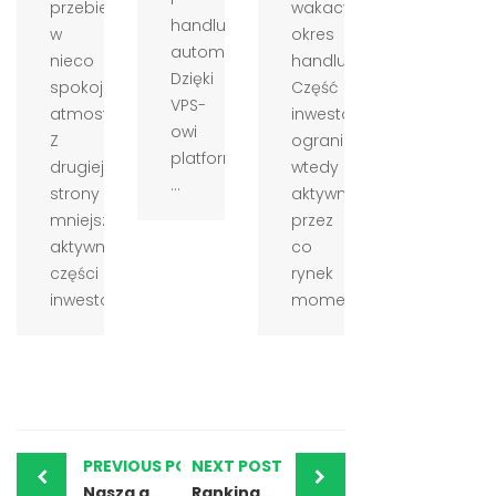
przebiega
wakacyjny
handlu
w
okres
automatycznego.
nieco
handlu.
Dzięki
spokojniejszej
Część
VPS-
atmosferze.
inwestorów
owi
Z
ogranicza
platforma
drugiej
wtedy
...
strony
aktywność,
mniejsza
przez
aktywność
co
części
rynek
inwestor...
momentam...
PREVIOUS POST
NEXT POST
Nasza analiza kursu walut – KRW (Won koreański)
Ranking najlepszych brokerów forex – poznaj polecanych brokerów na październik 2025