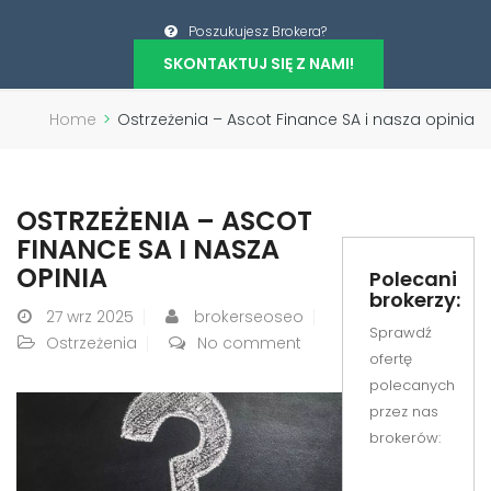
Poszukujesz Brokera?
SKONTAKTUJ SIĘ Z NAMI!
Home
>
Ostrzeżenia – Ascot Finance SA i nasza opinia
OSTRZEŻENIA – ASCOT
FINANCE SA I NASZA
OPINIA
Polecani
brokerzy:
27
wrz 2025
brokerseoseo
Sprawdź
Ostrzeżenia
No comment
ofertę
polecanych
przez nas
brokerów: