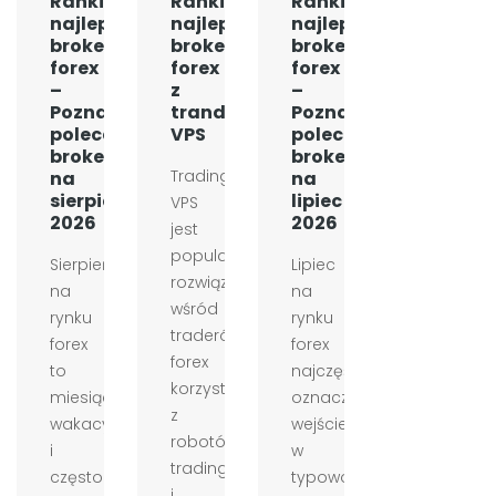
Ranking
Ranking
Ranking
najlepszych
najlepszych
najlepszych
brokerów
brokerów
brokerów
forex
forex
forex
–
z
–
Poznaj
tranding
Poznaj
polecanych
VPS
polecanych
brokerów
brokerów
Trading
na
na
sierpień
lipiec
VPS
2026
2026
jest
popularnym
Sierpień
Lipiec
rozwiązaniem
na
na
wśród
rynku
rynku
traderów
forex
forex
forex
to
najczęściej
korzystających
miesiąc
oznacza
z
wakacyjny
wejście
robotów
i
w
tradingowych
często
typowo
i