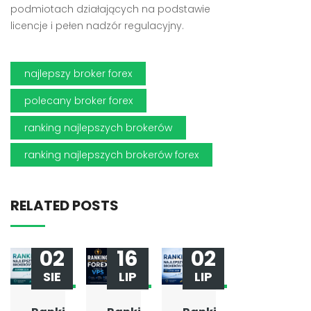
podmiotach działających na podstawie
licencje i pełen nadzór regulacyjny.
najlepszy broker forex
polecany broker forex
ranking najlepszych brokerów
ranking najlepszych brokerów forex
RELATED POSTS
02
16
02
SIE
LIP
LIP