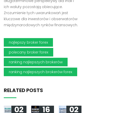
długoterminowe perspektywy dla Indii i
ich waluty pozostają obiecujące.
Zrozumienie tych uwarunkowań jest
kluczowe dla inwestorów i obserwatorów
międzynarodowych rynków finansowych.
najlepszy broker forex
polecany broker forex
ranking najlepszych brokerów
ranking najlepszych brokerów forex
RELATED POSTS
02
16
02