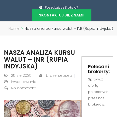
Poszukujesz Brokera?
SKONTAKTUJ SIĘ Z NAMI!
Home
>
Nasza analiza kursu walut – INR (Rupia indyjska)
NASZA ANALIZA KURSU
WALUT – INR (RUPIA
INDYJSKA)
Polecani
brokerzy:
25
sie 2025
brokerseoseo
Sprawdź
Inwestowanie
ofertę
No comment
polecanych
przez nas
brokerów: