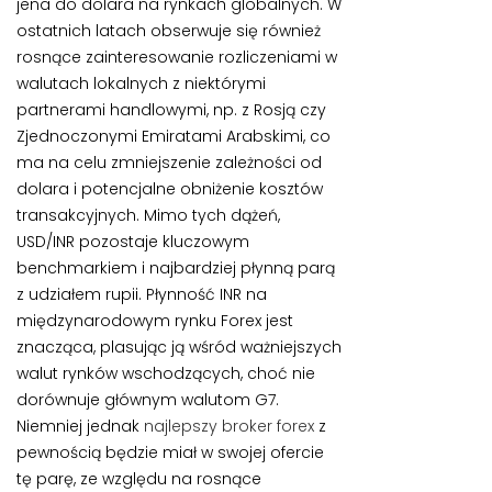
jena do dolara na rynkach globalnych. W
ostatnich latach obserwuje się również
rosnące zainteresowanie rozliczeniami w
walutach lokalnych z niektórymi
partnerami handlowymi, np. z Rosją czy
Zjednoczonymi Emiratami Arabskimi, co
ma na celu zmniejszenie zależności od
dolara i potencjalne obniżenie kosztów
transakcyjnych. Mimo tych dążeń,
USD/INR pozostaje kluczowym
benchmarkiem i najbardziej płynną parą
z udziałem rupii. Płynność INR na
międzynarodowym rynku Forex jest
znacząca, plasując ją wśród ważniejszych
walut rynków wschodzących, choć nie
dorównuje głównym walutom G7.
Niemniej jednak
najlepszy broker forex
z
pewnością będzie miał w swojej ofercie
tę parę, ze względu na rosnące