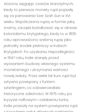
złożona, sięgając czasów starożytnych,
kiedy to pierwsze monety rupii pojawiły
się za panowania Szer Szah Suri w XVI
wieku. Współczesna rupia, w formie jaką
znamy, zaczęła kształtować się w okresie
kolonializmu brytyjskiego, kiedy to w 1835
roku wprowadzono srebrną rupię jako
jednolity środek płatniczy w Indiach
Brytyjskich. Po uzyskaniu niepodległości
w 1947 roku, Indie stanęły przed
wyzwaniem budowy własnego systemu
monetarnego i utrzymania wartości
nowej waluty. Przez wiele lat kurs rupii był
sztywno powiązany z funtem
szterlingiem, co odzwierciedlało
historyczne zależności. W 1975 roku, po
kryzysie naftowym i osłabieniu funta,
Indie przeszły na system powiązania rupii
z koszykiem walut głównych partnerów