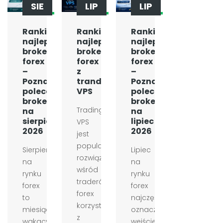
SIE
LIP
LIP
Ranking
Ranking
Ranking
najlepszych
najlepszych
najlepszych
brokerów
brokerów
brokerów
forex
forex
forex
–
z
–
Poznaj
tranding
Poznaj
polecanych
VPS
polecanych
brokerów
brokerów
Trading
na
na
sierpień
lipiec
VPS
2026
2026
jest
popularnym
Sierpień
Lipiec
rozwiązaniem
na
na
wśród
rynku
rynku
traderów
forex
forex
forex
to
najczęściej
korzystających
miesiąc
oznacza
z
wakacyjny
wejście