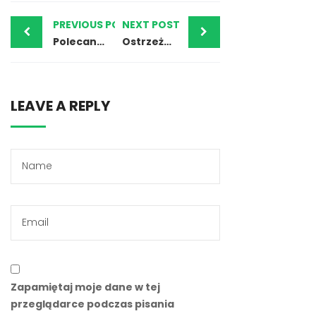
PREVIOUS POST
NEXT POST
Polecany broker Forex – Saxo Bank i nasza opinia
Ostrzeżenia – Amethyst UE i nasza opinia
LEAVE A REPLY
Zapamiętaj moje dane w tej
przeglądarce podczas pisania