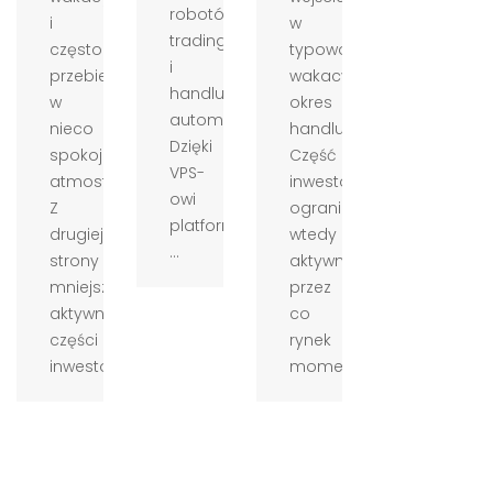
robotów
i
w
tradingowych
często
typowo
i
przebiega
wakacyjny
handlu
w
okres
automatycznego.
nieco
handlu.
Dzięki
spokojniejszej
Część
VPS-
atmosferze.
inwestorów
owi
Z
ogranicza
platforma
drugiej
wtedy
...
strony
aktywność,
mniejsza
przez
aktywność
co
części
rynek
inwestor...
momentam...