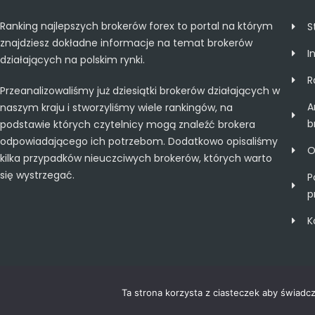
Ranking najlepszych brokerów forex to portal na którym
S
znajdziesz dokładne informacje na temat brokerów
I
działających na polskim rynki.
R
Przeanalizowaliśmy już dziesiątki brokerów działających w
A
naszym kraju i stworzyliśmy wiele rankingów, na
b
podstawie których czytelnicy mogą znaleźć brokera
odpowiadającego ich potrzebom. Dodatkowo opisaliśmy
O
kilka przypadków nieuczciwych brokerów, których warto
się wystrzegać.
P
p
K
Ta strona korzysta z ciasteczek aby świadc
Copyright 2020 Ranking najlepszych brokerów forex