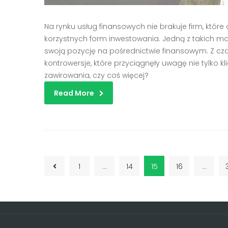
Na rynku usług finansowych nie brakuje firm, które
korzystnych form inwestowania. Jedną z takich ma
swoją pozycję na pośrednictwie finansowym. Z cza
kontrowersje, które przyciągnęły uwagę nie tylko kli
zawirowania, czy coś więcej?
Read More
1
…
14
15
16
…