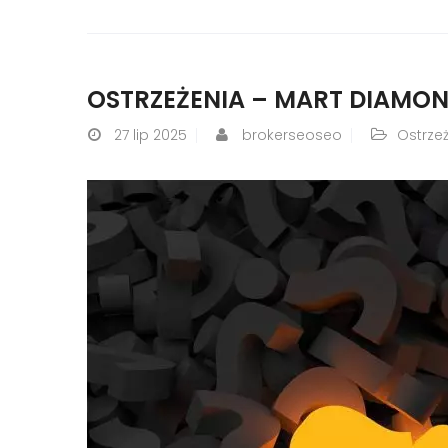
OSTRZEŻENIA – MART DIAMOND
27
lip 2025
brokerseoseo
Ostrze