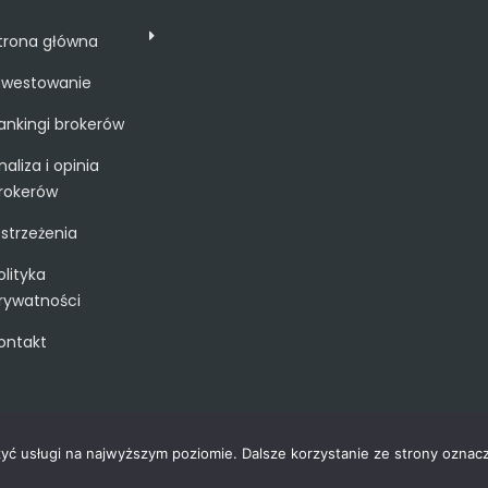
trona główna
nwestowanie
ankingi brokerów
naliza i opinia
rokerów
strzeżenia
olityka
rywatności
ontakt
zyć usługi na najwyższym poziomie. Dalsze korzystanie ze strony oznacz