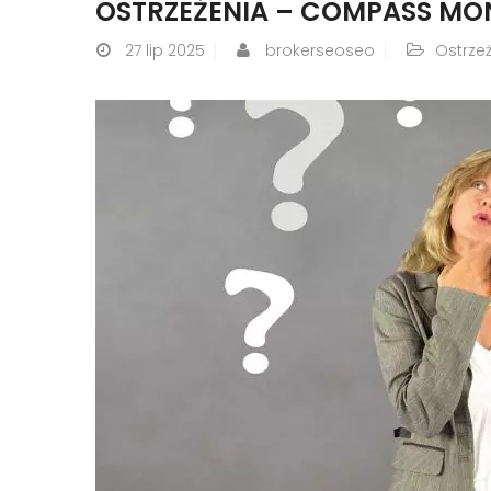
OSTRZEŻENIA – COMPASS MON
27
lip 2025
brokerseoseo
Ostrze