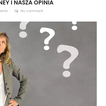
EY I NASZA OPINIA
żenia
No comment