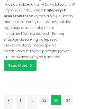
klucz do sukcesu na rynku walutowym. W
lutym 2025 roku, wśród
najlepszych
brokerów forex
wyróżniają się ci, którzy
oferują konkurencyjne spready, solidne
regulacje oraz szeroką ofertę
instrumentów finansowych. Poniżej
znajduje się ranking najlepszych
brokerów, którzy mogą spełnić
oczekiwania zarówno początkujących,
jak i zaawansowanych traderów.
Read More
1
…
32
33
34