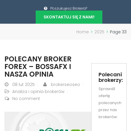
Poszukujesz Brokera?
SKONTAKTUJ SIĘ Z NAMI!
Home
>
2025
>
Page 33
POLECANY BROKER
FOREX – BOSSAFX I
NASZA OPINIA
Polecani
brokerzy:
08
lut 2025
brokerseoseo
Sprawdź
Analiza i opinia brokerów
ofertę
No comment
polecanych
przez nas
brokerów: