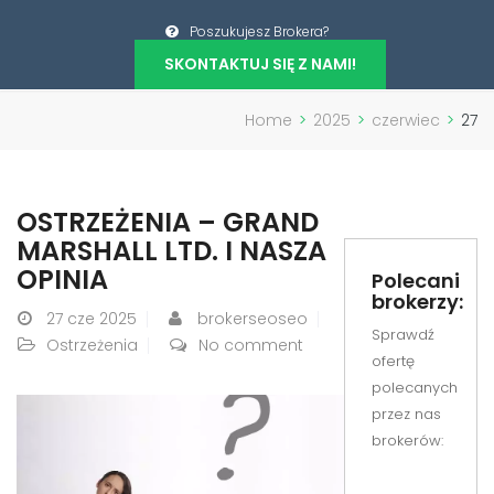
Poszukujesz Brokera?
SKONTAKTUJ SIĘ Z NAMI!
Home
>
2025
>
czerwiec
>
27
OSTRZEŻENIA – GRAND
MARSHALL LTD. I NASZA
OPINIA
Polecani
brokerzy:
27
cze 2025
brokerseoseo
Sprawdź
Ostrzeżenia
No comment
ofertę
polecanych
przez nas
brokerów: